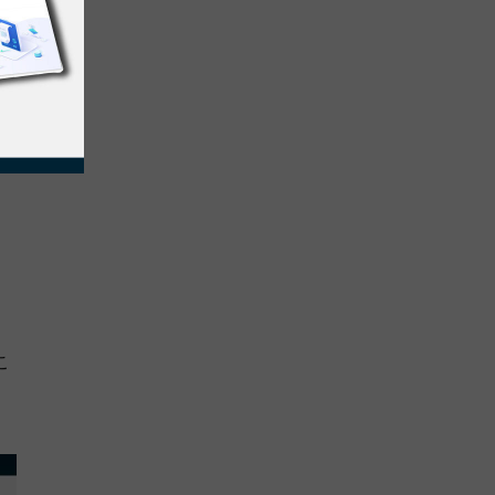
貢
。
こ