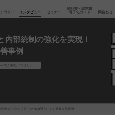
DX
収入印紙
電子化保存
請求書
経理事務
経営の豆知識
納品書
領収書
会計
会員限定コンテンツ
ペーパーレス
インボイス
納品書・請求書
経理の豆知識
コスト削減
業務時間削減
業務効率化
oneplat導入事例
セミナー
インタビュー
納品書・請求書
カテゴリ
インタビュー
セミナー
電子化ガイド
問合わせ
DX
収入印紙
電子化保存
請求書
経理事務
経営の豆知識
納品書
領収書
会計
会員限定コンテンツ
ペーパーレス
インボイス
納品書・請求書
経理の豆知識
コスト削減
業務時間削減
業務効率化
oneplat導入事例
セミナー
インタビュー
と内部統制の強化を実現！
改善事例
plat導入事例
,
インタビュー
統制の強化を実現！oneplat導入による業務改善事例