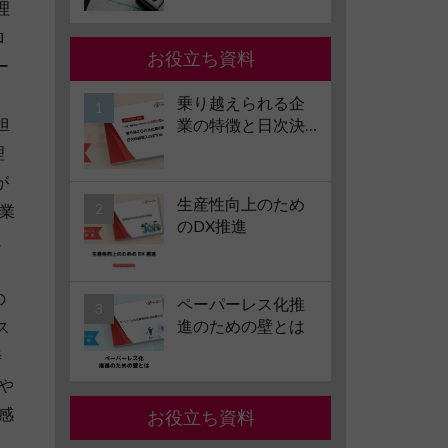
理
子化の要件やメリ
ット・デメリット
ロ
も解説
お役立ち資料
ー
、
乗り越えられる企
担
業の特徴と日次決
算導入のすすめ
理
が
生産性向上のため
業
のDX推進
に
の
ペーパーレス化推
進のための壁とは
ス
善
能や
に感
お役立ち資料