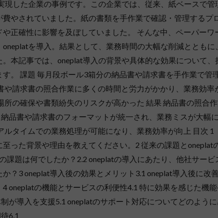
善を実現した企業の事例です。この企業では、従来、紙ベースで管
が費やされていました。紙の書類を手作業で確認・管理するプ
ドや正確性に影響を及ぼしていました。 そんな中、ペーパーワ
neplatを導入。結果として、業務時間の大幅な削減とともに
本記事では、oneplat導入の背景や具体的な効果について、
す。 課題 毎月段ボール3箱分の納品書や請求書を手作業で管
品書や請求書の照合作業に多くの時間と労力がかかり、業務効率
場所の確保や書類紛失のリスクが高かった 結果 納品書の照合作
 納品書や請求書のフォーマットが統一され、業務ミスが大幅
アルタイムでの業務処理が可能になり、業務効率が向上 目次 1
入するに至った背景や理由を教えてください。2 従来の課題とoneplat
課題は何でしたか？2.2 oneplatの導入にあたり、他社サービ
oneplat導入後の効果とメリット3.1 oneplat導入後に改
oneplatの機能とサービスの利便性4.1 特に効果を感じた機
が導入を支援5.1 oneplatのサポート対応についてどのよう
6.1