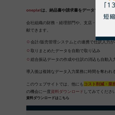
oneplat
は、納品書や請求書をデータで受け取れ
会社組織の財務・経理部門や、支店・店舗・工場な
献できます。
会計/販売管理システムとの連携で仕訳入力が
取りまとめたデータを自動で取り込み
総合振込データの作成や仕訳の消込も自動入
導入後は複雑なデータ入力業務に時間を奪われ
このウェブサイトでは、他にも
コスト削減・業
の機会に一度
資料ダウンロード
してみてくださ
資料ダウンロードはこちら