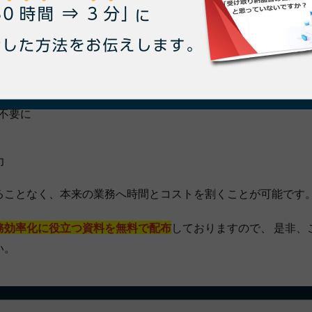
るサービス
です。
どの、 管理業務における下記の課題解決にoneplatは大きく
不要に
力
ることなく、本来の業務へ時間とコストを割くことが可能です
務効率化に役立つ資料を無料で配布
しておりますので、 是非、
い。