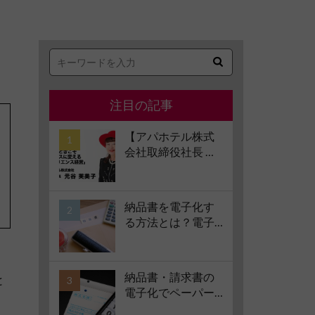
注目の記事
【アパホテル株式
会社取締役社長 元
谷芙美子氏 インタ
ビュー】コロナ禍
で業界大打撃でも
納品書を電子化す
「黒字経営」を続
る方法とは？電子
けられる経営哲学
化のメリット、方
とは #1 苦境のとき
法、注意点、サー
。
こそチャンスに変
ビスの選び方など
える「レジリエン
納品書・請求書の
と
もあわせて解説
ス経営」
電子化でペーパー
レス化を推進！電