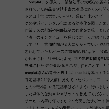
「oneplat」を導入し、業務効率の大幅な改
されていた納品書や請求書の処理に多くの時間
セスは非常に労力がかかり、業務全体のスピー
クの削減とデジタル化による効率化を図るため、o
作業ミスの削減や内部統制の強化を実現しました。
当者へのインタビューを通じて詳しくご紹介しま
しており、業務時間が膨大にかかっていた 納
悪化していた 紙ベースの書類管理による、保管
が短縮され、従来比およそ4割の業務時間を削減
削減された デジタル管理に移行することで、リ
oneplat導入の背景と理由1.1 oneplatを導
選定基準2.1 導入前に抱えていたバックオフィスの
との比較検討や選定基準はどのように行いましたか？3 
した具体的な効果やメリットを教えてください。4 
サービス内容は何ですか？5 充実したサポート体制
じましたか？6 今後の活用とシステム連携への期待