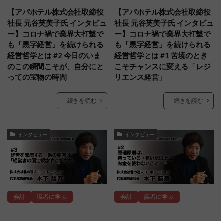
【アパホテル株式会社取締役
【アパホテル株式会社取締役
社長 元谷芙美子氏 インタビュ
社長 元谷芙美子氏 インタビュ
ー】コロナ禍で業界大打撃で
ー】コロナ禍で業界大打撃で
も「黒字経営」を続けられる
も「黒字経営」を続けられる
経営哲学とは #2 今日のいま
経営哲学とは #1 苦境のとき
のこの瞬間こそが、自分にと
こそチャンスに変える「レジ
っての宝物の時間
リエンス経営」
続きを読む
続きを読む
インタビュー
インタビュー
会計
識者に学ぶ
会計
識者に学ぶ