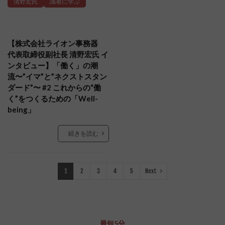
清野宏氏
識者に学ぶ
【株式会社ライオン事務器
代表取締役副社長 清野宏氏 イ
ンタビュー】「働く」の潮
流〜”イマ”と”ネクストスタン
ダード”〜 #2 これからの“働
く”をつくるための「Well-
being」
続きを読む
1
2
3
4
5
Next
最短5分