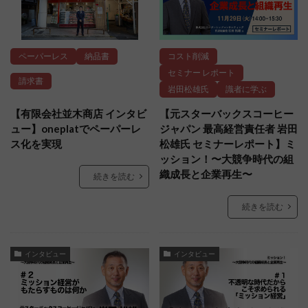
ペーパーレス
納品書
コスト削減
セミナー レポート
請求書
岩田松雄氏
識者に学ぶ
【有限会社並木商店 インタビ
【元スターバックスコーヒー
ュー】oneplatでペーパーレ
ジャパン 最高経営責任者 岩田
ス化を実現
松雄氏 セミナーレポート】ミ
ッション！〜大競争時代の組
織成長と企業再生〜
続きを読む
続きを読む
インタビュー
インタビュー