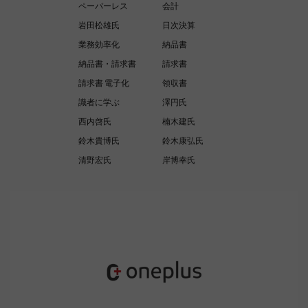
ペーパーレス
会計
岩田松雄氏
日次決算
業務効率化
納品書
納品書・請求書
請求書
請求書 電子化
領収書
識者に学ぶ
澤円氏
西内啓氏
楠木建氏
鈴木貴博氏
鈴木康弘氏
清野宏氏
岸博幸氏