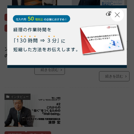
ペーパーレス
納品書
インボイス
ペーパーレス
請求書
業務効率化
請求書
【株式会社セイザンフーズ イ
【株式会社ピーアールセンタ
ンタビュー】ペーパーレス化
ー インタビュー】oneplatの
の入り口にも最適なoneplat
魅力は、シンプルな操作性と
手厚いサポート
続きを読む
続きを読む
インタビュー