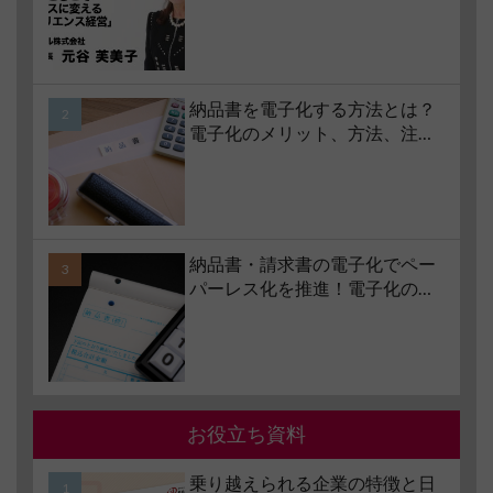
コロナ禍で業界大打撃でも「黒
字経営」を続けられる経営哲学
とは #1 苦境のときこそチャンス
に変える「レジリエンス経営」
納品書を電子化する方法とは？
電子化のメリット、方法、注意
点、サービスの選び方などもあ
わせて解説
納品書・請求書の電子化でペー
パーレス化を推進！電子化の要
件やメリット・デメリットも解
説
お役立ち資料
乗り越えられる企業の特徴と日