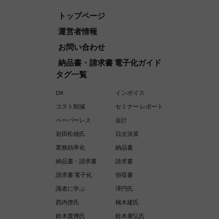
トップページ
運営者情報
お問い合わせ
納品書・請求書 電子化ガイド
タグ一覧
DX
インボイス
コスト削減
セミナー レポート
ペーパーレス
会計
岩田松雄氏
日次決算
業務効率化
納品書
納品書・請求書
請求書
請求書 電子化
領収書
識者に学ぶ
澤円氏
西内啓氏
楠木建氏
鈴木貴博氏
鈴木康弘氏