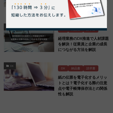
率化の方法や電子化の注意点
も解説
DX
DX
納品書
請求書
経理業務のDX推進で人材課題
を解決！従業員と企業の成長
につながる方法を解説
DX
DX
納品書
請求書
紙の伝票を電子化するメリッ
トとは？電子化する際の注意
点や電子帳簿保存法との関係
性も解説