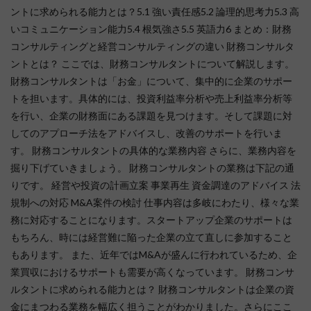
ントに求められる能力とは？5.1 強い責任感5.2 論理的思考力5.3 高
いコミュニケーション能力5.4 根気強さ5.5 英語力6 まとめ：財務
コンサルティングと経営コンサルティングの違い 財務コンサルタ
ントとは？ ここでは、財務コンサルタントについて解説します。
財務コンサルタントは「お金」について、集中的に企業のサポー
トを担います。具体的には、投資利益率分析や売上利益率分析等
を行い、企業の財務面にある課題を見つけます。そして課題に対
してのアプローチ法をアドバイスし、改善のサポートを行いま
す。 財務コンサルタントの具体的な業務内容 さらに、業務内容を
掘り下げていきましょう。 財務コンサルタントの業務は下記の通
りです。 経営や投資の計画立案 事業再生 資金調達のアドバイス 法
規制への対応 M&A案件の検討 仕事内容は多岐にわたり、様々な業
務に対応することになります。スタートアップ企業のサポートは
もちろん、時には経営難に陥った企業の立て直しに参加すること
もあります。 また、近年ではM&Aが盛んに行われているため、企
業買収におけるサポートも需要が高くなっています。 財務コンサ
ルタントに求められる能力とは？ 財務コンサルタントは企業の資
金にまつわる業務を幅広く担うことがわかりました。さらにここ