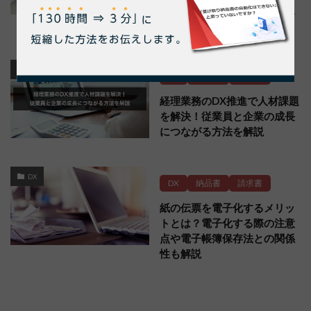
率化の方法や電子化の注意点
も解説
DX
DX
納品書
請求書
経理業務のDX推進で人材課題
を解決！従業員と企業の成長
につながる方法を解説
DX
DX
納品書
請求書
紙の伝票を電子化するメリッ
トとは？電子化する際の注意
点や電子帳簿保存法との関係
性も解説