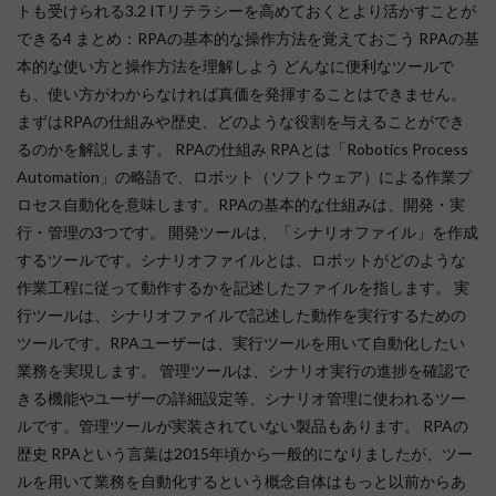
トも受けられる3.2 ITリテラシーを高めておくとより活かすことが
できる4 まとめ：RPAの基本的な操作方法を覚えておこう RPAの基
本的な使い方と操作方法を理解しよう どんなに便利なツールで
も、使い方がわからなければ真価を発揮することはできません。
まずはRPAの仕組みや歴史、どのような役割を与えることができ
るのかを解説します。 RPAの仕組み RPAとは「Robotics Process
Automation」の略語で、ロボット（ソフトウェア）による作業プ
ロセス自動化を意味します。RPAの基本的な仕組みは、開発・実
行・管理の3つです。 開発ツールは、「シナリオファイル」を作成
するツールです。シナリオファイルとは、ロボットがどのような
作業工程に従って動作するかを記述したファイルを指します。 実
行ツールは、シナリオファイルで記述した動作を実行するための
ツールです。RPAユーザーは、実行ツールを用いて自動化したい
業務を実現します。 管理ツールは、シナリオ実行の進捗を確認で
きる機能やユーザーの詳細設定等、シナリオ管理に使われるツー
ルです。管理ツールが実装されていない製品もあります。 RPAの
歴史 RPAという言葉は2015年頃から一般的になりましたが、ツー
ルを用いて業務を自動化するという概念自体はもっと以前からあ