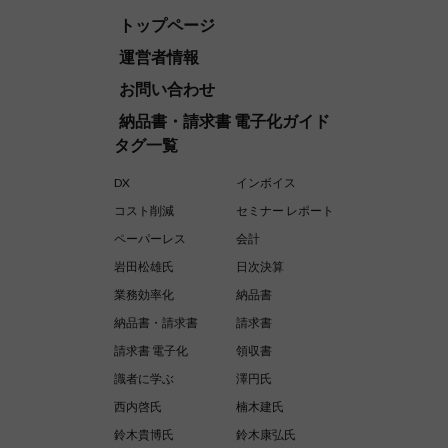
トップページ
運営者情報
お問い合わせ
納品書・請求書 電子化ガイド
タグ一覧
DX
インボイス
コスト削減
セミナー レポート
ペーパーレス
会計
岩田松雄氏
日次決算
業務効率化
納品書
納品書・請求書
請求書
請求書 電子化
領収書
識者に学ぶ
澤円氏
西内啓氏
楠木建氏
鈴木貴博氏
鈴木康弘氏