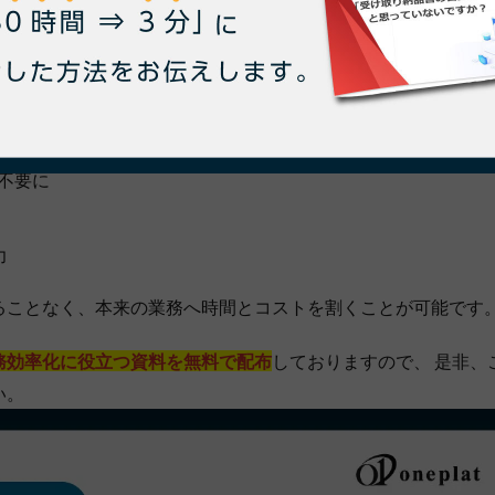
るサービス
です。
どの、 管理業務における下記の課題解決にoneplatは大きく
不要に
力
ることなく、本来の業務へ時間とコストを割くことが可能です
務効率化に役立つ資料を無料で配布
しておりますので、 是非、
い。