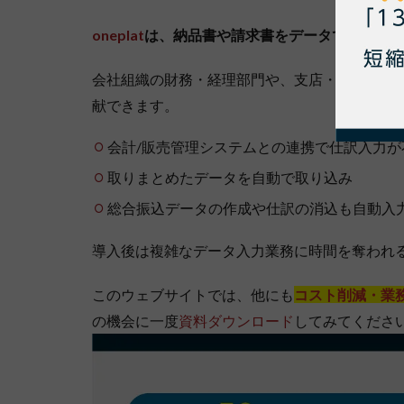
oneplat
は、納品書や請求書をデータで受け取れ
会社組織の財務・経理部門や、支店・店舗・工場な
献できます。
会計/販売管理システムとの連携で仕訳入力が
取りまとめたデータを自動で取り込み
総合振込データの作成や仕訳の消込も自動入
導入後は複雑なデータ入力業務に時間を奪われ
このウェブサイトでは、他にも
コスト削減・業
の機会に一度
資料ダウンロード
してみてくださ