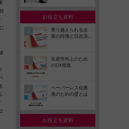
業
子化の要件やメリ
ット・デメリット
効
も解説
お役立ち資料
レ
員に
乗り越えられる企
段
業の特徴と日次決
算導入のすすめ
媒
生産性向上のため
、
のDX推進
の
ペ
化
ペーパーレス化推
進のための壁とは
払
す
上
お役立ち資料