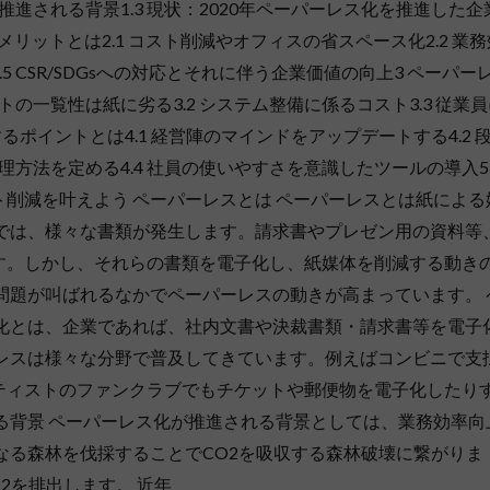
推進される背景1.3 現状：2020年ペーパーレス化を推進した企
メリットとは2.1 コスト削減やオフィスの省スペース化2.2 業務
2.5 CSR/SDGsへの対応とそれに伴う企業価値の向上3 ペーパー
トの一覧性は紙に劣る3.2 システム整備に係るコスト3.3 従業
るポイントとは4.1 経営陣のマインドをアップデートする4.2 
管理方法を定める4.4 社員の使いやすさを意識したツールの導入5
削減を叶えよう ペーパーレスとは ペーパーレスとは紙による
業では、様々な書類が発生します。請求書やプレゼン用の資料等
す。しかし、それらの書類を電子化し、紙媒体を削減する動き
問題が叫ばれるなかでペーパーレスの動きが高まっています。 
ス化とは、企業であれば、社内文書や決裁書類・請求書等を電子
ーレスは様々な分野で普及してきています。例えばコンビニで支
ティストのファンクラブでもチケットや郵便物を電子化したり
る背景 ペーパーレス化が推進される背景としては、業務効率向
なる森林を伐採することでCO2を吸収する森林破壊に繋がりま
2を排出します。 近年