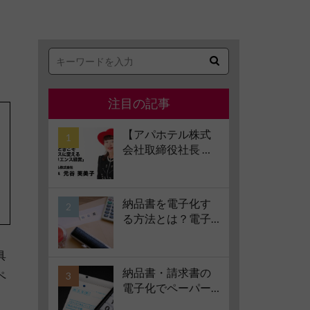
注目の記事
【アパホテル株式
会社取締役社長 元
谷芙美子氏 インタ
ビュー】コロナ禍
で業界大打撃でも
納品書を電子化す
「黒字経営」を続
る方法とは？電子
けられる経営哲学
化のメリット、方
とは #1 苦境のとき
法、注意点、サー
具
こそチャンスに変
ビスの選び方など
える「レジリエン
納品書・請求書の
ペ
もあわせて解説
ス経営」
電子化でペーパー
レス化を推進！電