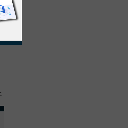
貢
。
こ