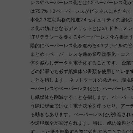
レスやペーパーレス化とは1.2 ペーパーレス化が
は75.7%！2 ペーパーレスがビジネスにもたらす
率化2.3 在宅勤務の推進2.4 セキュリティの強化
ス化の妨げとなるデメリットとは3.1 ドキュメン
ITリテラシーを要する4 ペーパーレス化を推進す
階的にペーパーレス化を進める4.3 ファイルの
まとめ：ペーパーレスを進め業務効率化・コスト
体を減らしデータを電子化することです。 企
どの部署でも必ず紙媒体の書類を使用していま
ことを指します。 ネットツールの発達や、環境
ーパーレスやペーパーレス化とは ペーパーレ
し紙媒体を削減することを指します。 ペーパ
う際に現金ではなく電子決済を使ったり、アー
る動きもあります。 ペーパーレス化が推進され
や環境保全が挙げられます。 特に、紙の原料と
す。 また紙を廃棄する際に焼却することでもCO