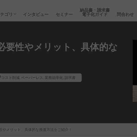
DX
収入印紙
電子化保存
請求書
経理事務
経営の豆知識
納品書
領収書
会計
会員限定コンテンツ
ペーパーレス
インボイス
納品書・請求書
経理の豆知識
コスト削減
業務時間削減
業務効率化
oneplat導入事例
セミナー
インタビュー
納品書・請求書
カテゴリ
インタビュー
セミナー
電子化ガイド
問合わせ
DX
収入印紙
電子化保存
請求書
経理事務
経営の豆知識
納品書
領収書
会計
会員限定コンテンツ
ペーパーレス
インボイス
納品書・請求書
経理の豆知識
コスト削減
業務時間削減
業務効率化
oneplat導入事例
セミナー
インタビュー
必要性やメリット、具体的な
コスト削減
,
ペーパーレス
,
業務効率化
,
請求書
性やメリット、具体的な推進方法をご紹介！