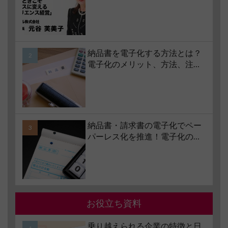
コロナ禍で業界大打撃でも「黒
字経営」を続けられる経営哲学
とは #1 苦境のときこそチャンス
に変える「レジリエンス経営」
納品書を電子化する方法とは？
電子化のメリット、方法、注意
点、サービスの選び方などもあ
わせて解説
納品書・請求書の電子化でペー
パーレス化を推進！電子化の要
件やメリット・デメリットも解
説
お役立ち資料
乗り越えられる企業の特徴と日