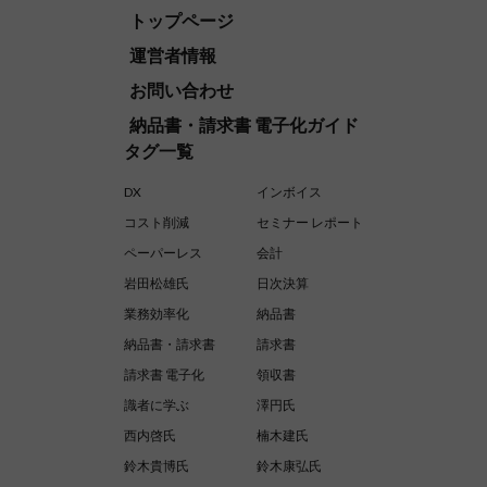
トップページ
運営者情報
お問い合わせ
納品書・請求書 電子化ガイド
タグ一覧
DX
インボイス
コスト削減
セミナー レポート
ペーパーレス
会計
岩田松雄氏
日次決算
業務効率化
納品書
納品書・請求書
請求書
請求書 電子化
領収書
識者に学ぶ
澤円氏
西内啓氏
楠木建氏
鈴木貴博氏
鈴木康弘氏