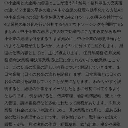
中小企業と大企業の経理はここが違う3.1 給与・福利厚生の充実度
の違い3.2 出世の早さの違い4 中小企業の経理を効率化する方法4.1
中小企業向けの会計基準を導入する4.2 ITツールの導入を検討する
4.3 業務の細分化を行い分担する4.4 アウトソーシングを利用する5
まとめ：中小企業の経理は少人数で効率的にこなす必要がある 中
小企業の経理は何をする？ まず始めに、中小企業の経理担当はど
のような業務が生じるのか、大きく5つに分けてご紹介します。 経
理の仕事内容としては、主に5点あります。 ①日常業務 ②月次業
務 ③年次業務 ④決算業務 ⑤上記に含まれないその他業務 ここで
は、この５点の業務の詳しい内容について解説していきます。 1.
日常業務（日々のお金の流れを記録） まず、日常業務とは日々の
お金の取引を記録していくことが主になります。 わかりやすく説
明すると、経理の仕事をイメージしたときに最初に出てくるよう
なものです。 例を挙げると、伝票管理、会計帳簿記帳、売上・仕
入管理、請求書発行など多岐にわたって業務があります。 2.月次
業務（お金の支払いや請求） 次に、月次業務とは月に一度あるお
金の取引を処理することです。 例を挙げると、取引先への請求・
回収・支払、月次決算の作成、経費精算、給与計算、税金や保険