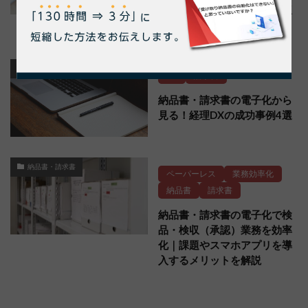
率化の方法や電子化の注意点
も解説
DX
DX
請求書
納品書・請求書の電子化から
見る！経理DXの成功事例4選
納品書・請求書
ペーパーレス
業務効率化
納品書
請求書
納品書・請求書の電子化で検
品・検収（承認）業務を効率
化｜課題やスマホアプリを導
入するメリットを解説