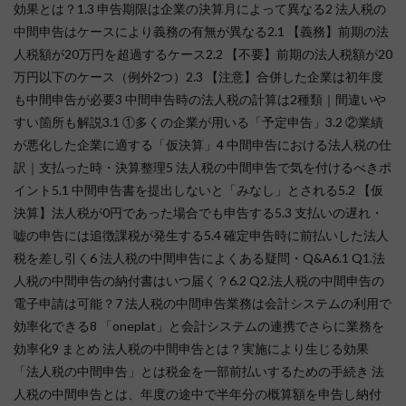
効果とは？1.3 申告期限は企業の決算月によって異なる2 法人税の
中間申告はケースにより義務の有無が異なる2.1 【義務】前期の法
人税額が20万円を超過するケース2.2 【不要】前期の法人税額が20
万円以下のケース（例外2つ）2.3 【注意】合併した企業は初年度
も中間申告が必要3 中間申告時の法人税の計算は2種類｜間違いや
すい箇所も解説3.1 ①多くの企業が用いる「予定申告」3.2 ②業績
が悪化した企業に適する「仮決算」4 中間申告における法人税の仕
訳｜支払った時・決算整理5 法人税の中間申告で気を付けるべきポ
イント5.1 中間申告書を提出しないと「みなし」とされる5.2 【仮
決算】法人税が0円であった場合でも申告する5.3 支払いの遅れ・
嘘の申告には追徴課税が発生する5.4 確定申告時に前払いした法人
税を差し引く6 法人税の中間申告によくある疑問・Q&A6.1 Q1.法
人税の中間申告の納付書はいつ届く？6.2 Q2.法人税の中間申告の
電子申請は可能？7 法人税の中間申告業務は会計システムの利用で
効率化できる8 「oneplat」と会計システムの連携でさらに業務を
効率化9 まとめ 法人税の中間申告とは？実施により生じる効果
「法人税の中間申告」とは税金を一部前払いするための手続き 法
人税の中間申告とは、年度の途中で半年分の概算額を申告し納付