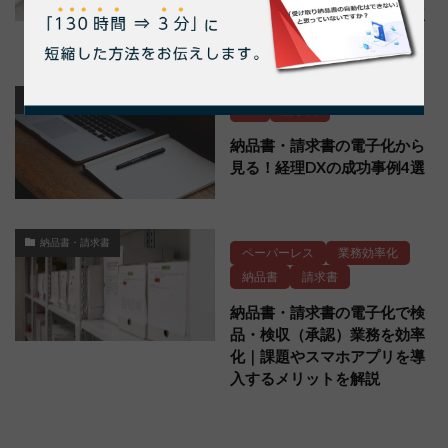
率化の方法や電子化の注意点
も解説
DX
DX
請求書
納品書・請求書の電子化から
見る！経理DXの成功事例4選
納品書・請求書
ペーパーレス
業務効率化
納品書
請求書
納品書・請求書の電子化で検
品・検収（承認）業務を効率
化｜課題やスマホアプリを導
入するメリットを解説