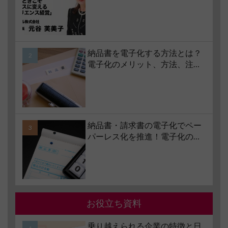
コロナ禍で業界大打撃でも「黒
字経営」を続けられる経営哲学
とは #1 苦境のときこそチャンス
に変える「レジリエンス経営」
納品書を電子化する方法とは？
電子化のメリット、方法、注意
点、サービスの選び方などもあ
わせて解説
納品書・請求書の電子化でペー
パーレス化を推進！電子化の要
件やメリット・デメリットも解
説
お役立ち資料
乗り越えられる企業の特徴と日