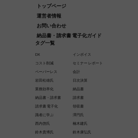
トップページ
運営者情報
お問い合わせ
納品書・請求書 電子化ガイド
タグ一覧
DX
インボイス
コスト削減
セミナー レポート
ペーパーレス
会計
岩田松雄氏
日次決算
業務効率化
納品書
納品書・請求書
請求書
請求書 電子化
領収書
識者に学ぶ
澤円氏
西内啓氏
楠木建氏
鈴木貴博氏
鈴木康弘氏