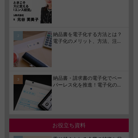
コロナ禍で業界大打撃でも「黒
字経営」を続けられる経営哲学
とは #1 苦境のときこそチャンス
に変える「レジリエンス経営」
納品書を電子化する方法とは？
電子化のメリット、方法、注意
点、サービスの選び方などもあ
わせて解説
納品書・請求書の電子化でペー
パーレス化を推進！電子化の要
件やメリット・デメリットも解
説
お役立ち資料