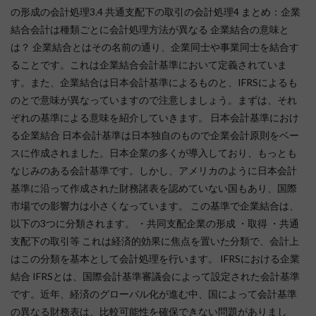
の形成の会計処理3.4 共通支配下の取引の会計処理4 まとめ：企業
結合会計は種類ごとに会計処理方法が異なる 企業結合の意味と
は？ 企業結合とはその名前の通り、企業同士や事業同士を結合す
ることです。これは企業結合会計基準において定義されていま
す。また、企業結合は日本会計基準によるものと、IFRSによるも
のとで意味が異なっていますので注意しましょう。まずは、それ
ぞれの基準による意味を紹介していきます。 日本会計基準におけ
る企業結合 日本会計基準は日本独自のもので企業会計原則をベー
スに作成されました。日本企業の多くが導入しており、もっとも
なじみのある会計基準です。しかし、アメリカのように日本会計
基準に沿って作成された財務諸表を認めていない国もあり、国際
市場での影響力は小さくなっています。 この基準で企業結合は、
以下の3つに分類されます。 ・共同支配企業の形成 ・取得 ・共通
支配下の取引等 これは経済的効果に焦点を置いた分類で、会計上
はこの分類を基本として会計処理を行います。 IFRSにおける企業
結合 IFRSとは、国際会計基準審議会によって設定された会計基準
です。近年、経済のグローバル化が進む中、国によって会計基準
の異なる財務表は、比較可能性を確保できない問題がありまし