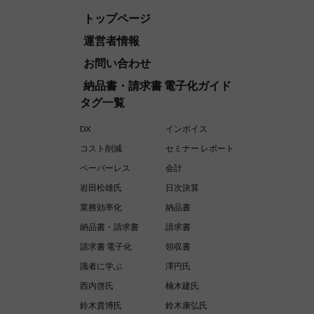
トップページ
運営者情報
お問い合わせ
納品書・請求書 電子化ガイド
タグ一覧
DX
インボイス
コスト削減
セミナー レポート
ペーパーレス
会計
岩田松雄氏
日次決算
業務効率化
納品書
納品書・請求書
請求書
請求書 電子化
領収書
識者に学ぶ
澤円氏
西内啓氏
楠木建氏
鈴木貴博氏
鈴木康弘氏