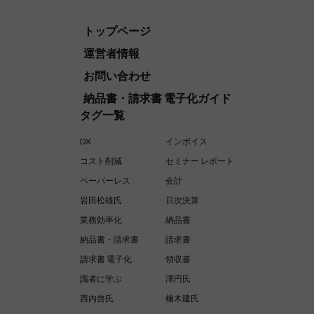
トップページ
運営者情報
お問い合わせ
納品書・請求書 電子化ガイド
タグ一覧
DX
インボイス
コスト削減
セミナー レポート
ペーパーレス
会計
岩田松雄氏
日次決算
業務効率化
納品書
納品書・請求書
請求書
請求書 電子化
領収書
識者に学ぶ
澤円氏
西内啓氏
楠木建氏