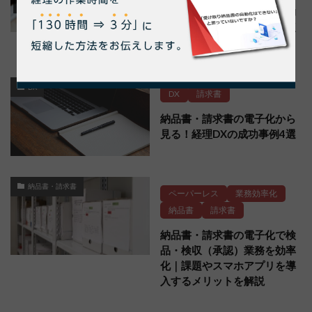
納品書・請求書管理とは？効
率化の方法や電子化の注意点
も解説
DX
DX
請求書
納品書・請求書の電子化から
見る！経理DXの成功事例4選
納品書・請求書
ペーパーレス
業務効率化
納品書
請求書
納品書・請求書の電子化で検
品・検収（承認）業務を効率
化｜課題やスマホアプリを導
入するメリットを解説