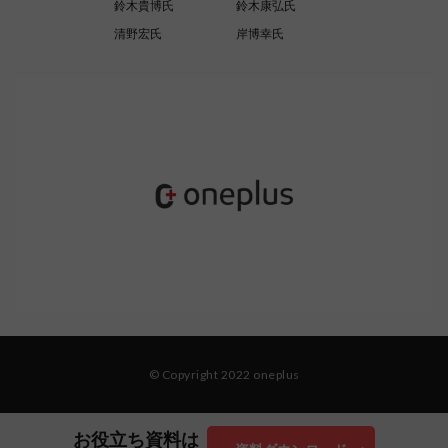
鈴木貴博氏
鈴木康弘氏
清野宏氏
岸博幸氏
© Copyright 2022 oneplus
お役立ち資料は