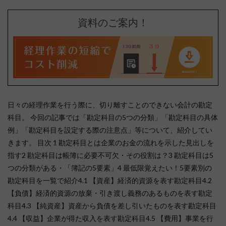
資料のご案内！
日々の経理作業を行う際に、切り離すことのできない会計の勘定
科目。 今回の記事では「勘定科目の5つの分類」「勘定科目の具体
例」「勘定科目を設定する際の注意点」等について、紹介してい
きます。 目次 1 勘定科目とは企業のお金の流れを示した見出しを
指す2 勘定科目は帳簿に必要不可欠・その役割は？3 勘定科目は5
つの分類がある・「簿記の5要素」4 最低限覚えたい！5要素別の
勘定科目を一覧で紹介4.1 【資産】経済的資源を表す勘定科目4.2
【負債】経済的資源の放棄・引き渡し義務のあるものを表す勘定
科目4.3 【純資産】資産から負債を差し引いたものを表す勘定科目
4.4 【収益】企業が得た収入を表す勘定科目4.5 【費用】事業を行