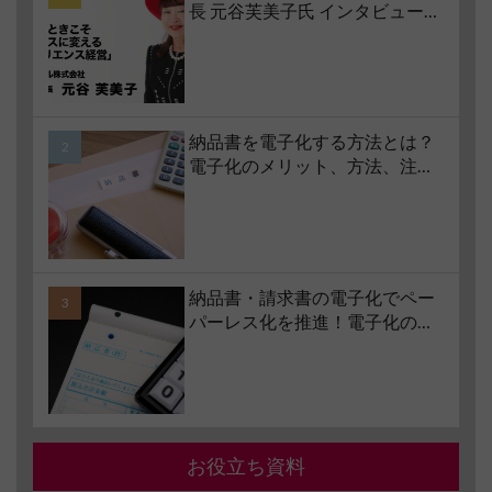
長 元谷芙美子氏 インタビュー】
コロナ禍で業界大打撃でも「黒
字経営」を続けられる経営哲学
とは #1 苦境のときこそチャンス
に変える「レジリエンス経営」
納品書を電子化する方法とは？
電子化のメリット、方法、注意
点、サービスの選び方などもあ
わせて解説
納品書・請求書の電子化でペー
パーレス化を推進！電子化の要
件やメリット・デメリットも解
説
お役立ち資料