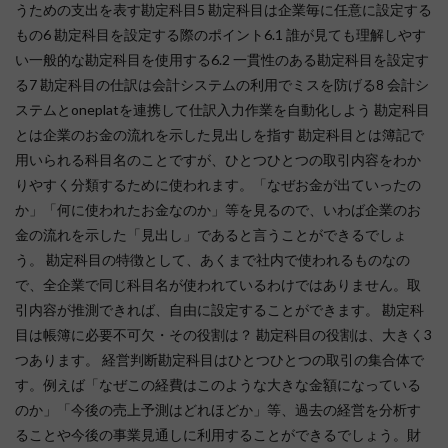
うための支出を表す勘定科目5 勘定科目は企業毎に任意に設定する
もの6 勘定科目を設定する際のポイント6.1 誰が見ても理解しやす
い一般的な勘定科目を使用する6.2 一貫性のある勘定科目を設定す
る7 勘定科目の仕訳は会計システムの利用でミスを防げる8 会計シ
ステムとoneplatを連携して仕訳入力作業を自動化しよう 勘定科目
とは企業のお金の流れを示した見出しを指す 勘定科目とは簿記で
用いられる科目名のことですが、ひとつひとつの取引内容をわか
りやすく分類するために使われます。「なぜお金が出ていったの
か」「何に使われたお金なのか」等を見るので、いわば企業のお
金の流れを示した「見出し」であると言うことができるでしょ
う。 勘定科目の特徴として、あくまで社内で使われるものなの
で、全企業で同じ科目名が使われているわけではありません。取
引内容が推測できれば、自由に設定することができます。 勘定科
目は帳簿に必要不可欠・その役割は？ 勘定科目の役割は、大きく3
つあります。 経営判断勘定科目はひとつひとつの取引の集合体で
す。例えば「なぜこの経費はこのような大きな金額になっている
のか」「今後の売上予測はどれほどか」等、過去の経営を分析す
ることや今後の事業見通しに利用することができるでしょう。財