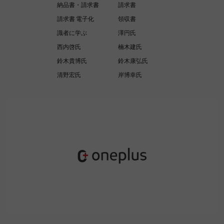
納品書・請求書
請求書
請求書 電子化
領収書
識者に学ぶ
澤円氏
西内啓氏
楠木建氏
鈴木貴博氏
鈴木康弘氏
清野宏氏
岸博幸氏