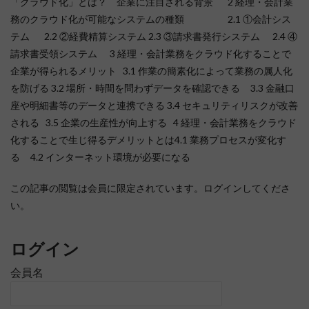
「クラウド化」とは？ 企業に注目される背景 2 経理・会計業
務のクラウド化が可能なシステムの種類 2.1 ①会計シス
テム 2.2 ②経費精算システム 2.3 ③請求書発行システム 2.4 ④
請求書受領システム 3 経理・会計業務をクラウド化することで
企業が得られるメリット 3.1 作業の簡素化によって業務の属人化
を防げる 3.2 場所・時間を問わずデータを確認できる 3.3 金融口
座や明細書等のデータと連携できる 3.4 セキュリティリスクが改善
される 3.5 企業の生産性が向上する 4 経理・会計業務をクラウド
化することで生じ得るデメリットとは4.1 業務プロセスが変化す
る 4.2 インターネット環境が必要になる
この記事の閲覧は会員に限定されています。ログインしてくださ
い。
ログイン
会員名