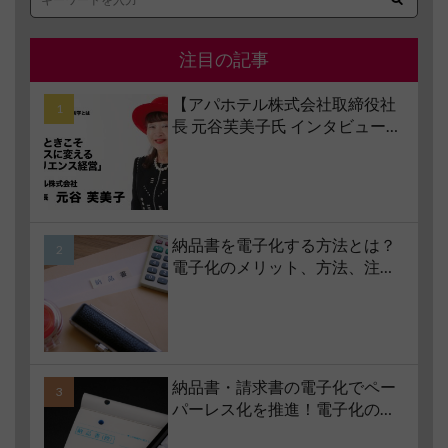
注目の記事
【アパホテル株式会社取締役社
長 元谷芙美子氏 インタビュー】
コロナ禍で業界大打撃でも「黒
字経営」を続けられる経営哲学
とは #1 苦境のときこそチャンス
に変える「レジリエンス経営」
納品書を電子化する方法とは？
電子化のメリット、方法、注意
点、サービスの選び方などもあ
わせて解説
納品書・請求書の電子化でペー
パーレス化を推進！電子化の要
件やメリット・デメリットも解