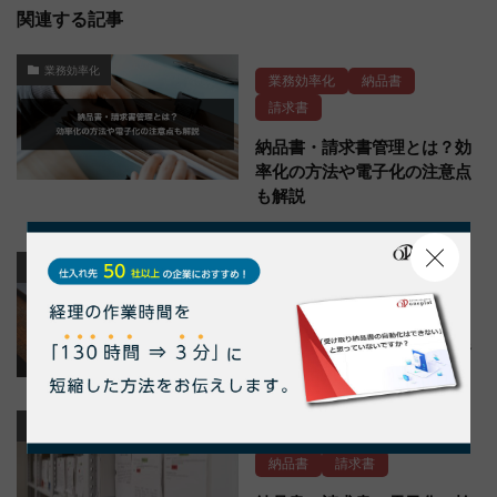
関連する記事
業務効率化
業務効率化
納品書
請求書
納品書・請求書管理とは？効
率化の方法や電子化の注意点
も解説
DX
DX
請求書
納品書・請求書の電子化から
見る！経理DXの成功事例4選
納品書・請求書
ペーパーレス
業務効率化
納品書
請求書