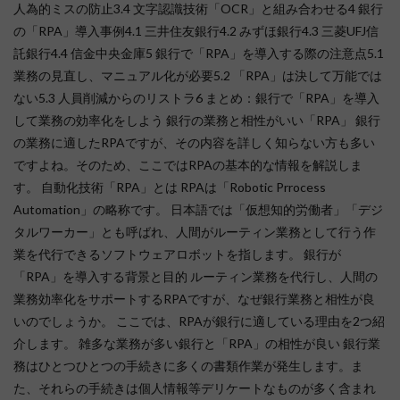
人為的ミスの防止3.4 文字認識技術「OCR」と組み合わせる4 銀行
の「RPA」導入事例4.1 三井住友銀行4.2 みずほ銀行4.3 三菱UFJ信
託銀行4.4 信金中央金庫5 銀行で「RPA」を導入する際の注意点5.1
業務の見直し、マニュアル化が必要5.2 「RPA」は決して万能では
ない5.3 人員削減からのリストラ6 まとめ：銀行で「RPA」を導入
して業務の効率化をしよう 銀行の業務と相性がいい「RPA」 銀行
の業務に適したRPAですが、その内容を詳しく知らない方も多い
ですよね。そのため、ここではRPAの基本的な情報を解説しま
す。 自動化技術「RPA」とは RPAは「Robotic Prrocess
Automation」の略称です。 日本語では「仮想知的労働者」「デジ
タルワーカー」とも呼ばれ、人間がルーティン業務として行う作
業を代行できるソフトウェアロボットを指します。 銀行が
「RPA」を導入する背景と目的 ルーティン業務を代行し、人間の
業務効率化をサポートするRPAですが、なぜ銀行業務と相性が良
いのでしょうか。 ここでは、RPAが銀行に適している理由を2つ紹
介します。 雑多な業務が多い銀行と「RPA」の相性が良い 銀行業
務はひとつひとつの手続きに多くの書類作業が発生します。ま
た、それらの手続きは個人情報等デリケートなものが多く含まれ