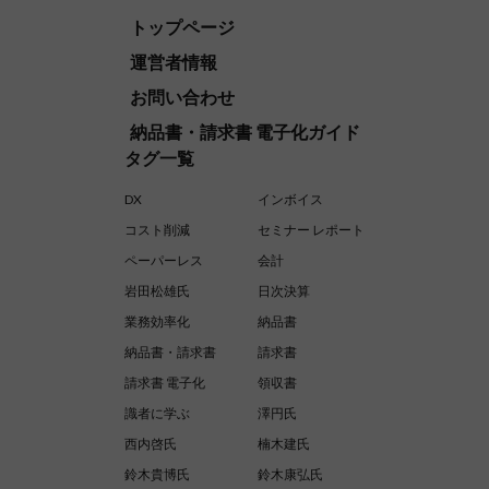
トップページ
運営者情報
お問い合わせ
納品書・請求書 電子化ガイド
タグ一覧
DX
インボイス
コスト削減
セミナー レポート
ペーパーレス
会計
岩田松雄氏
日次決算
業務効率化
納品書
納品書・請求書
請求書
請求書 電子化
領収書
識者に学ぶ
澤円氏
西内啓氏
楠木建氏
鈴木貴博氏
鈴木康弘氏