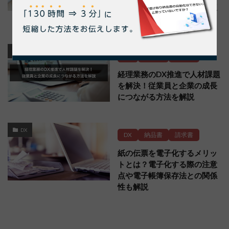
率化の方法や電子化の注意点
も解説
DX
DX
納品書
請求書
経理業務のDX推進で人材課題
を解決！従業員と企業の成長
につながる方法を解説
DX
DX
納品書
請求書
紙の伝票を電子化するメリッ
トとは？電子化する際の注意
点や電子帳簿保存法との関係
性も解説