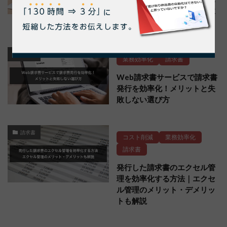
書発行事業者の登録番号を検
索する方法と課題
請求書
業務効率化
請求書
Web請求書サービスで請求書
発行を効率化！メリットと失
敗しない選び方
請求書
コスト削減
業務効率化
請求書
発行した請求書のエクセル管
理を効率化する方法｜エクセ
ル管理のメリット・デメリッ
トも解説