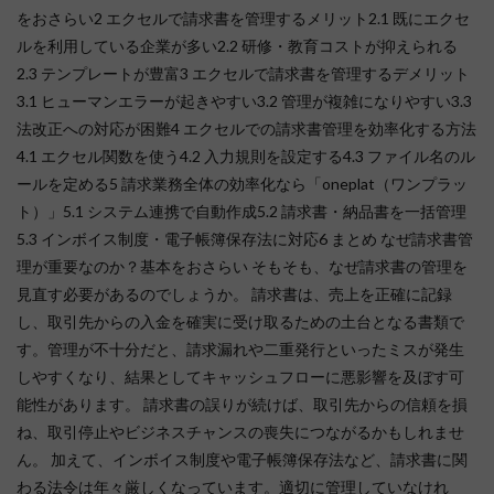
をおさらい2 エクセルで請求書を管理するメリット2.1 既にエクセ
ルを利用している企業が多い2.2 研修・教育コストが抑えられる
2.3 テンプレートが豊富3 エクセルで請求書を管理するデメリット
3.1 ヒューマンエラーが起きやすい3.2 管理が複雑になりやすい3.3
法改正への対応が困難4 エクセルでの請求書管理を効率化する方法
4.1 エクセル関数を使う4.2 入力規則を設定する4.3 ファイル名のル
ールを定める5 請求業務全体の効率化なら「oneplat（ワンプラッ
ト）」5.1 システム連携で自動作成5.2 請求書・納品書を一括管理
5.3 インボイス制度・電子帳簿保存法に対応6 まとめ なぜ請求書管
理が重要なのか？基本をおさらい そもそも、なぜ請求書の管理を
見直す必要があるのでしょうか。 請求書は、売上を正確に記録
し、取引先からの入金を確実に受け取るための土台となる書類で
す。管理が不十分だと、請求漏れや二重発行といったミスが発生
しやすくなり、結果としてキャッシュフローに悪影響を及ぼす可
能性があります。 請求書の誤りが続けば、取引先からの信頼を損
ね、取引停止やビジネスチャンスの喪失につながるかもしれませ
ん。 加えて、インボイス制度や電子帳簿保存法など、請求書に関
わる法令は年々厳しくなっています。適切に管理していなけれ