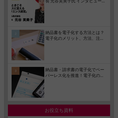
長 元谷芙美子氏 インタビュー】
コロナ禍で業界大打撃でも「黒
字経営」を続けられる経営哲学
とは #1 苦境のときこそチャンス
に変える「レジリエンス経営」
納品書を電子化する方法とは？
電子化のメリット、方法、注意
点、サービスの選び方などもあ
わせて解説
納品書・請求書の電子化でペー
パーレス化を推進！電子化の要
件やメリット・デメリットも解
説
お役立ち資料