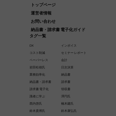
トップページ
運営者情報
お問い合わせ
納品書・請求書 電子化ガイド
タグ一覧
DX
インボイス
コスト削減
セミナー レポート
ペーパーレス
会計
岩田松雄氏
日次決算
業務効率化
納品書
納品書・請求書
請求書
請求書 電子化
領収書
識者に学ぶ
澤円氏
西内啓氏
楠木建氏
鈴木貴博氏
鈴木康弘氏