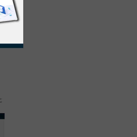
貢
。
こ