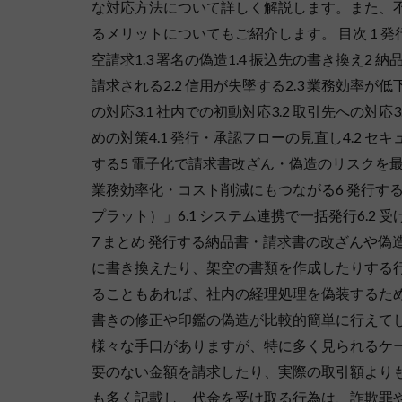
な対応方法について詳しく解説します。また、
るメリットについてもご紹介します。 目次 1 発行
空請求1.3 署名の偽造1.4 振込先の書き換え2
請求される2.2 信用が失墜する2.3 業務効率
の対応3.1 社内での初動対応3.2 取引先への対
めの対策4.1 発行・承認フローの見直し4.2 
する5 電子化で請求書改ざん・偽造のリスクを最小限
業務効率化・コスト削減にもつながる6 発行する
プラット）」6.1 システム連携で一括発行6.2
7 まとめ 発行する納品書・請求書の改ざんや
に書き換えたり、架空の書類を作成したりする
ることもあれば、社内の経理処理を偽装するた
書きの修正や印鑑の偽造が比較的簡単に行えて
様々な手口がありますが、特に多く見られるケー
要のない金額を請求したり、実際の取引額より
も多く記載し、代金を受け取る行為は、詐欺罪