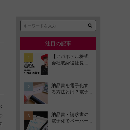
注目の記事
【アパホテル株式
会社取締役社長 元
谷芙美子氏 インタ
ビュー】コロナ禍
で業界大打撃でも
納品書を電子化す
「黒字経営」を続
る方法とは？電子
けられる経営哲学
化のメリット、方
とは #1 苦境のとき
法、注意点、サー
が
こそチャンスに変
ビスの選び方など
える「レジリエン
納品書・請求書の
や
もあわせて解説
ス経営」
電子化でペーパー
切
レス化を推進！電