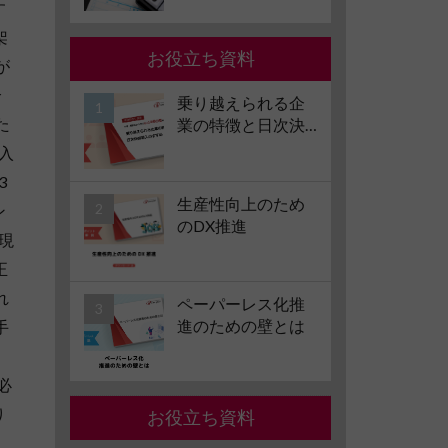
す
子化の要件やメリ
ット・デメリット
架
も解説
お役立ち資料
が
合
乗り越えられる企
た
業の特徴と日次決
算導入のすすめ
導入
3
生産性向上のため
ン
のDX推進
実現
正
れ
ペーパーレス化推
進のための壁とは
手
必
り
お役立ち資料