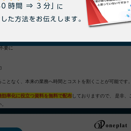
るサービス
です。
どの、 管理業務における下記の課題解決にoneplatは大きく
不要に
力
ることなく、本来の業務へ時間とコストを割くことが可能です
務効率化に役立つ資料を無料で配布
しておりますので、 是非、
い。