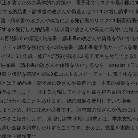
不正を防ぐための具体的な対策や、電子化でリスクを最小限に
する納品書・請求書の改ざんや偽造とは？1.1 水増し請求1.2 
 納品書・請求書の改ざんや偽造による発行側のリスク2.1 損害賠償
が低下する3 発行した納品書・請求書の改ざんや偽造に気付いた場
応3.3 再発防止の策定4 納品書・請求書の改ざんや偽造を防止する
セキュリティ対策を強化する4.3 納品書・請求書電子化サービスを
に5.1 作成・修正の記録が残る5.2 電子署名を付与できる5.
納品書・請求書の改ざんや偽造を防止するなら「oneplat（ワ
 受け取り状況を確認可能6.3 低コスト＆スピーディーに電子化を
偽造とは？ 納品書・請求書の改ざんや偽造とは、本来の書類を不
行為を指します。 取引先を騙して不正な利益を得る目的で行わ
めに行われることもあります。 紙の書類を使用している場合、
しまうため、特に注意が必要です。 請求書の改ざんや偽造には
スをご紹介します。 水増し請求 水増し請求とは、本来支払う
も高い金額を請求したりすることです。例えば、数量を実際よ
や業務上横領罪に