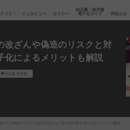
DX
収入印紙
電子化保存
請求書
経理事務
経営の豆知識
納品書
領収書
会計
会員限定コンテンツ
ペーパーレス
インボイス
納品書・請求書
経理の豆知識
コスト削減
業務時間削減
業務効率化
oneplat導入事例
セミナー
インタビュー
納品書・請求書
カテゴリ
インタビュー
セミナー
電子化ガイド
問合わせ
DX
収入印紙
電子化保存
請求書
経理事務
経営の豆知識
納品書
領収書
会計
会員限定コンテンツ
ペーパーレス
インボイス
納品書・請求書
経理の豆知識
コスト削減
業務時間削減
業務効率化
oneplat導入事例
セミナー
インタビュー
の改ざんや偽造のリスクと対
子化によるメリットも解説
納品書
,
請求書
改ざんや偽造のリスクと対応方法とは？防止策や電子化によるメリットも解説