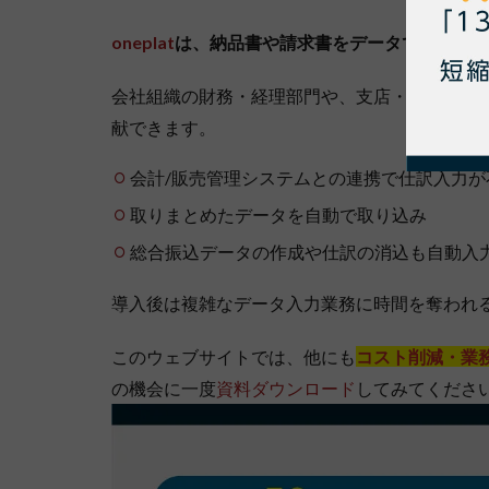
oneplat
は、納品書や請求書をデータで受け取れ
会社組織の財務・経理部門や、支店・店舗・工場な
献できます。
会計/販売管理システムとの連携で仕訳入力が
取りまとめたデータを自動で取り込み
総合振込データの作成や仕訳の消込も自動入
導入後は複雑なデータ入力業務に時間を奪われ
このウェブサイトでは、他にも
コスト削減・業
の機会に一度
資料ダウンロード
してみてくださ