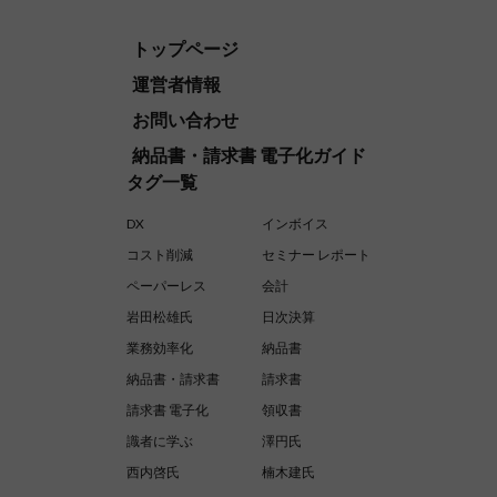
トップページ
運営者情報
お問い合わせ
納品書・請求書 電子化ガイド
タグ一覧
DX
インボイス
コスト削減
セミナー レポート
ペーパーレス
会計
岩田松雄氏
日次決算
業務効率化
納品書
納品書・請求書
請求書
請求書 電子化
領収書
識者に学ぶ
澤円氏
西内啓氏
楠木建氏