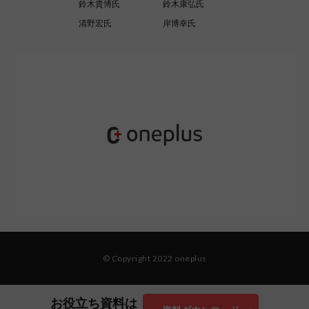
鈴木貴博氏
鈴木康弘氏
清野宏氏
岸博幸氏
© Copyright 2022 oneplus
お役立ち資料は