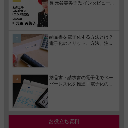
長 元谷芙美子氏 インタビュー】
コロナ禍で業界大打撃でも「黒
字経営」を続けられる経営哲学
とは #1 苦境のときこそチャンス
に変える「レジリエンス経営」
納品書を電子化する方法とは？
電子化のメリット、方法、注意
点、サービスの選び方などもあ
わせて解説
納品書・請求書の電子化でペー
パーレス化を推進！電子化の要
件やメリット・デメリットも解
説
お役立ち資料