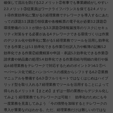
確保して流出を防げる2.2 メリット②有事でも事業継続がしやすい
2.3 メリット③従業員はワークライフバランスを保てる2.4 メリッ
ト④作業効率化に繋がる3 経理業務でテレワークを導入するにあた
っての課題3.1 課題①領収書や各種帳票の電子化が必要3.2 課題②
環境整備のコストが掛かる3.3 課題③情報漏洩等のリスクにセキュ
リティ対策をする必要がある4 テレワークできる環境づくりは作業
のデジタル化や効率化に繋がる5 経理業務でツールを活用し効率化
できる作業とは5.1 効率化できる作業①仕訳入力や帳簿の記帳5.2
効率化できる作業②経費精算や申請・承認5.3 効率化できる作業③
請求書や納品書の処理5.4 効率化できる作業④給与明細の発行や振
込6 経理業務をテレワークで対応するためのポイント3つ6.1 ①ペ
ーパーレス化で紙とハンコベースの感覚からシフトする6.2 ②業務
マニュアルを整備する6.3 ③フルリモートではなくはじめはハイブ
リッド型を取り入れる7 経理業務でツールを活用することによって
得られるメリット8 【まとめ】まずは一部の業務からデジタル化し
てみよう 経理業務でもテレワークは可能！ 効率化のためにも今
一度業務を見直してみよう 「今の情勢を加味するとテレワークの
導入が重要なのはわかる。ただ、経理業務だけは難しいのではな