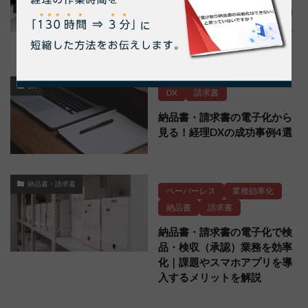
納品書・請求書管理とは？効
率化の方法や電子化の注意点
も解説
DX
DX
請求書
納品書・請求書の電子化から
見る！経理DXの成功事例4選
納品書・請求書
ペーパーレス
業務効率化
納品書
請求書
納品書・請求書の電子化で検
品・検収（承認）業務を効率
化｜課題やスマホアプリを導
入するメリットを解説