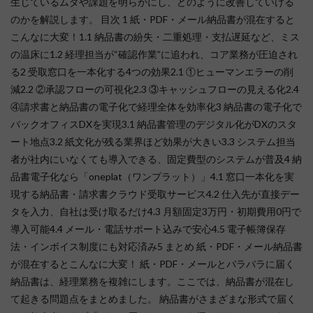
生じているムダや課題を明らかにし、どのように改善していける
のかを解説します。 目次 1 紙・PDF・メール納品書が混在すると
こんなに大変！1.1 納品書の紛失・二重処理・支払遅延など、ミス
の温床に1.2 経理担当が“確認作業”に追われ、コア業務が圧迫され
る2 受取窓口を一本化する4つの効果2.1 ①ヒューマンエラーの削
減2.2 ②承認フローの可視化2.3 ③キャッシュフローの見える化2.4
④請求書と納品書の電子化で経理全体を効率化3 納品書の電子化で
バックオフィスDXを実現3.1 納品書管理のデジタル化がDXのスタ
ート地点3.2 紙文化が残る業界ほど効果が大きい3.3 システム担当
者が社内にいなくても導入できる、固定費型のシステムが普及4 納
品書電子化なら「oneplat（ワンプラット）」4.1 窓口一本化を実
現する納品書・請求書クラウド受取サービス4.2 仕入先が直接デー
タを入力、自社は受け取るだけ4.3 月額固定3万円・初期費用0円で
導入可能4.4 メール・電話サポート込みで安心4.5 電子帳簿保存
法・インボイス制度にも対応済み5 まとめ 紙・PDF・メール納品書
が混在するとこんなに大変！ 紙・PDF・メールとバラバラに届く
納品書は、経理業務を複雑にします。ここでは、納品書が混在し
て起きる問題点をまとめました。 納品書がさまざまな形式で届く