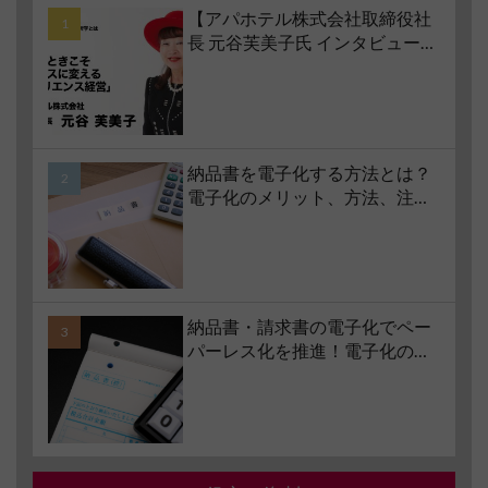
【アパホテル株式会社取締役社
長 元谷芙美子氏 インタビュー】
コロナ禍で業界大打撃でも「黒
字経営」を続けられる経営哲学
とは #1 苦境のときこそチャンス
に変える「レジリエンス経営」
納品書を電子化する方法とは？
電子化のメリット、方法、注意
点、サービスの選び方などもあ
わせて解説
納品書・請求書の電子化でペー
パーレス化を推進！電子化の要
件やメリット・デメリットも解
説