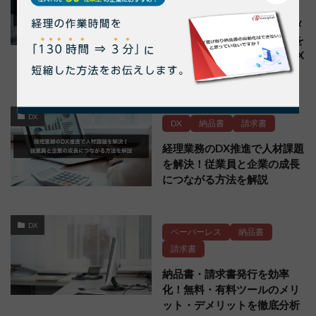
納品書電子化で“紙・PDF・メ
ール混在”を解消！受取窓口を
一本化してバックオフィスDX
を実現
DX
DX
納品書
請求書
経理業務のDX推進で人材課題
を解決！従業員と企業の成長
につながる方法を解説
DX
ペーパーレス
納品書
請求書
納品書・請求書発行を効率
化！無料・有料ツールのメリ
ット・デメリットを徹底分析