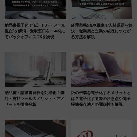
納品書電子化で“紙・PDF・メール
経理業務のDX推進で人材課題を解
混在”を解消！受取窓口を一本化し
決！従業員と企業の成長につなが
てバックオフィスDXを実現
る方法を解説
納品書・請求書発行を効率化！無
紙の伝票を電子化するメリットと
料・有料ツールのメリット・デメ
は？電子化する際の注意点や電子
リットを徹底分析
帳簿保存法との関係性も解説