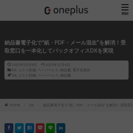
納品書電子化で“紙・PDF・メール混在”を解消！受
取窓口を一本化してバックオフィスDXを実現
2025年12月8日
2025年12月8日
DX
,
コスト削減
,
ペーパーレス
,
納品書
,
電子化保存
DX
,
コスト削減
,
ペーパーレス
,
納品書
HOME
DX
納品書電子化で“紙・PDF・メール混在”を解消！受取窓