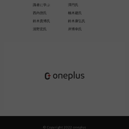
識者に学ぶ
澤円氏
西内啓氏
楠木建氏
鈴木貴博氏
鈴木康弘氏
清野宏氏
岸博幸氏
© Copyright 2022 oneplus