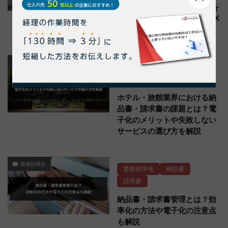
ール混在”を解消！受取窓口を
一本化してバックオフィスDX
を実現
お役立ち記事
ペーパーレス
納品書
請求書
ホテル・旅館業界における納
品書・請求書の課題とは？電
子化のメリットや失敗しない
サービスの選び方を解説
業務効率化
業務効率化
納品書
請求書
納品書・請求書管理とは？効
率化の方法や電子化の注意点
も解説