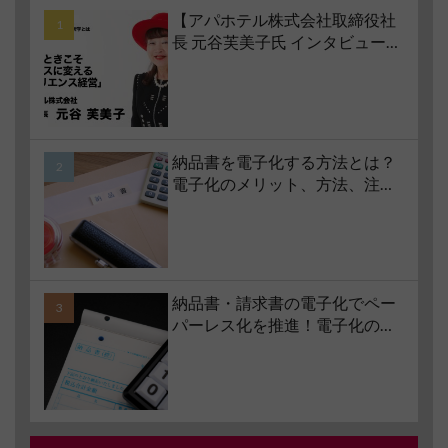
【アパホテル株式会社取締役社
長 元谷芙美子氏 インタビュー】
コロナ禍で業界大打撃でも「黒
字経営」を続けられる経営哲学
とは #1 苦境のときこそチャンス
に変える「レジリエンス経営」
納品書を電子化する方法とは？
電子化のメリット、方法、注意
点、サービスの選び方などもあ
わせて解説
納品書・請求書の電子化でペー
パーレス化を推進！電子化の要
件やメリット・デメリットも解
説