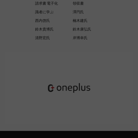
請求書 電子化
領収書
識者に学ぶ
澤円氏
西内啓氏
楠木建氏
鈴木貴博氏
鈴木康弘氏
清野宏氏
岸博幸氏