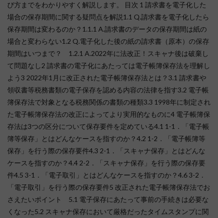
び方までをわかりやすく解説します。 目次 1 請求書を電子化した
場合の保存期間に関する疑問点を解説1.1 Q.請求書を電子化したら
保存期間は変わるのか？1.1.1 A.請求書のデータの保存期間は紙の
場合と変わらない1.2 Q.電子化した後の紙の請求書（原本）の保存
期間はいつまで？ 1.2.1 A.2022年に法改正！スキャナ後は破棄し
て問題なし2 請求書の電子化にあたっては電子帳簿保存法を理解し
よう3 2022年1月に改正された電子帳簿保存法とは？3.1 請求書や
領収書等税務書類の電子保存を認める内容の法律を指す3.2 電子帳
簿保存法で対象となる税務関係の書類の種類3.3 1998年に制定され
た電子帳簿保存法の改正によってより実用的なものに4 電子帳簿保
存法は3つの区分について保存要件を定めている4.1 1-1．「電子帳
簿等保存」とはどんなケースを指すのか？4.2 1-2．「電子帳簿等
保存」を行う際の保存要件4.3 2-1．「スキャナ保存」とはどんな
ケースを指すのか？4.4 2-2．「スキャナ保存」を行う際の保存要
件4.5 3-1．「電子取引」とはどんなケースを指すのか？4.6 3-2．
「電子取引」を行う際の保存要件5 改正された電子帳簿保存法でお
さえたいポイント 5.1 電子保存にあたって事前の手続きは必要な
くなった5.2 スキャナ保存において厳格だったタイムスタンプに関